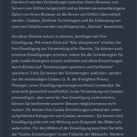
Hierdurch werden Verbindungen zwischen Ihrem Browser und
Servern von Dritten hergestellt und es können personenbezogene
Daten von Ihrem Browser an die Server von Dritten übermittelt
Wir beraten Sie gerne
werden. Cookies, ähnliche Technologien und die Einbindung von
externen Inhalten werden nachfolgend als „Dienste“ bezeichnet.
Hier finden Sie die passenden Ansprechpartnerinnen
Um diese Dienste nutzen zu können, benötigen wir Ihre
und Ansprechpartner.
Einwilligung. Mit einem Klick auf "Alle akzeptieren" erteilen Sie
Ihre Einwilligung zur Verwendung aller Dienste. Sie können auch
einzelne Einwilligungen erteilen, indem Sie die Schieberegler für
Zur Teamübersicht
jede Cookie-Kategorie einzeln anklicken und diese Einstellungen
durch Klicken auf "Einstellungen speichern und fortfahren"
speichern. Falls Sie keinen der Schieberegler anklicken, werden
nur die notwendigen Cookies (z. B. der Ensighten Privacy
Manager, unser Einwilligungsmanagementtool) verwendet. Sie
sind nicht gesetzlich verpflichtet, in die Verwendung von Cookies
einzuwilligen, aber wenn Sie Ihre Einwilligung nicht erteilen,
können Sie bestimmte unserer Dienste möglicherweise nicht
nutzen. Sie können Ihre Cookie-Einstellungen anhand der unten
Serviceberater kontaktieren
aufgeführten Kategorien von Cookies verwalten. Sie können Ihre
Einwilligung jederzeit mit Wirkung zum Zeitpunkt des Widerrufs
widerrufen. Für den Widerruf der Einwilligung beachten Sie bitte
die "Cookie-Einstellungen" in der Fußzeile der Webseite. Weitere