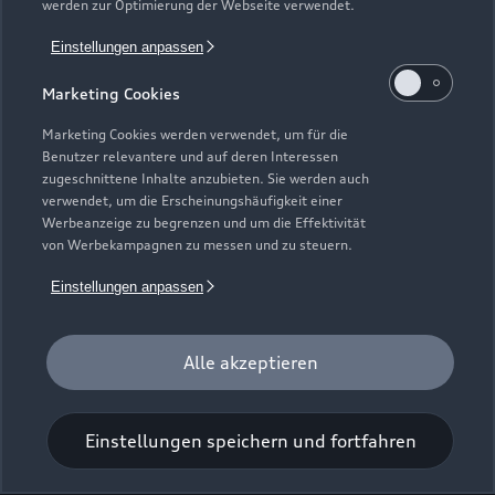
werden zur Optimierung der Webseite verwendet.
J.-Andreas-Schubert-Straße 15
Einstellungen anpassen
02730 Ebersbach
Marketing Cookies
03586 300163
Marketing Cookies werden verwendet, um für die
Benutzer relevantere und auf deren Interessen
auto-hille@t-online.de
zugeschnittene Inhalte anzubieten. Sie werden auch
verwendet, um die Erscheinungshäufigkeit einer
Werbeanzeige zu begrenzen und um die Effektivität
Kontaktdaten herunterladen
von Werbekampagnen zu messen und zu steuern.
Einstellungen anpassen
Öffnungszeiten
Alle akzeptieren
Öffnungszeiten Service
Schließt bald
13:00
Einstellungen speichern und fortfahren